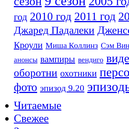
9 сезон
2005 го
сезон
2011 год
2010 год
20
год
Дженс
Джаред Падалеки
Кроули
Миша Коллинз
Сэм Вин
вид
вампиры
анонсы
вендиго
перс
оборотни
охотники
эпизод
фото
эпизод 9.20
Читаемые
Свежее