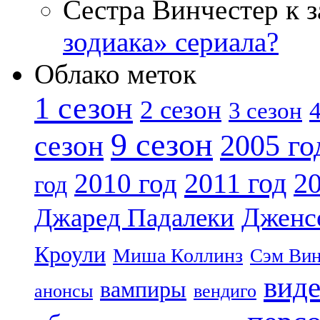
Сестра Винчестер к 
зодиака» сериала?
Облако меток
1 сезон
2 сезон
4
3 сезон
9 сезон
2005 го
сезон
2011 год
2010 год
20
год
Дженс
Джаред Падалеки
Кроули
Миша Коллинз
Сэм Вин
вид
вампиры
анонсы
вендиго