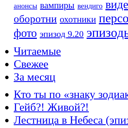
вид
вампиры
анонсы
вендиго
перс
оборотни
охотники
эпизод
фото
эпизод 9.20
Читаемые
Свежее
За месяц
Кто ты по «знаку зодиа
Гейб?! Живой?!
Лестница в Небеса (эпи