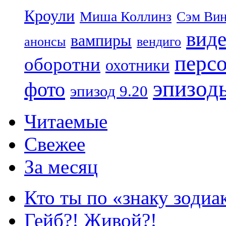
Кроули
Миша Коллинз
Сэм Вин
вид
вампиры
анонсы
вендиго
перс
оборотни
охотники
эпизод
фото
эпизод 9.20
Читаемые
Свежее
За месяц
Кто ты по «знаку зодиа
Гейб?! Живой?!