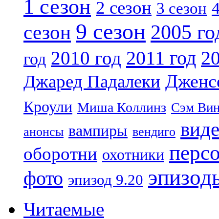
1 сезон
2 сезон
4
3 сезон
9 сезон
2005 го
сезон
2011 год
2010 год
20
год
Дженс
Джаред Падалеки
Кроули
Миша Коллинз
Сэм Вин
вид
вампиры
анонсы
вендиго
перс
оборотни
охотники
эпизод
фото
эпизод 9.20
Читаемые