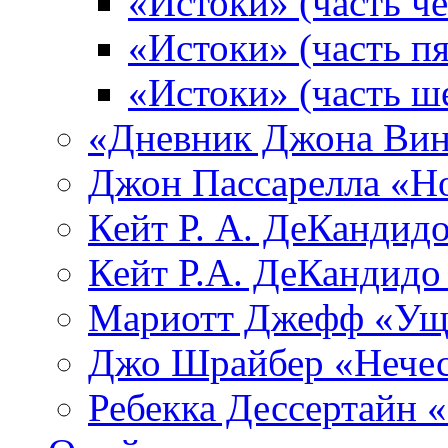
«Истоки» (часть че
«Истоки» (часть пя
«Истоки» (часть ш
«Дневник Джона Вин
Джон Пассарелла «Н
Кейт Р. А. ДеКандид
Кейт Р.А. ДеКандидо
Мариотт Джефф «Уще
Джо Шрайбер «Нечес
Ребекка Десcертайн 