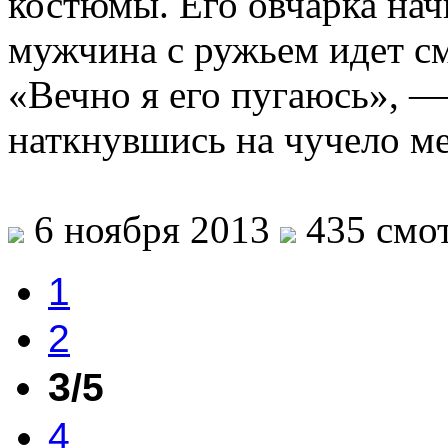
костюмы. Его овчарка начи
мужчина с ружьем идет см
«Вечно я его пугаюсь», —
наткнувшись на чучело м
6 ноября 2013
435 смот
1
2
3
/5
4