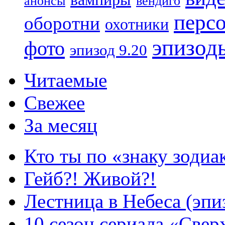
анонсы
вендиго
перс
оборотни
охотники
эпизод
фото
эпизод 9.20
Читаемые
Свежее
За месяц
Кто ты по «знаку зодиа
Гейб?! Живой?!
Лестница в Небеса (эпи
10 сезон сериала «Све