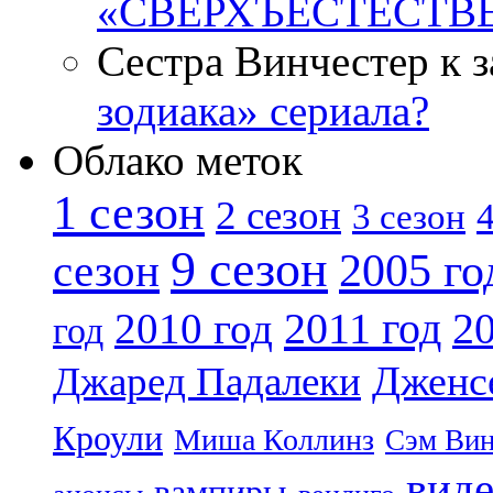
«СВЕРХЪЕСТЕСТВ
Сестра Винчестер к 
зодиака» сериала?
Облако меток
1 сезон
2 сезон
4
3 сезон
9 сезон
2005 го
сезон
2011 год
2010 год
20
год
Дженс
Джаред Падалеки
Кроули
Миша Коллинз
Сэм Вин
вид
вампиры