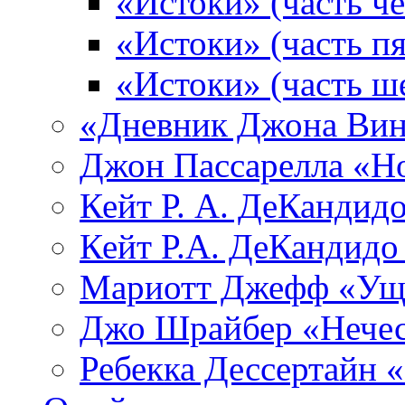
«Истоки» (часть че
«Истоки» (часть пя
«Истоки» (часть ш
«Дневник Джона Вин
Джон Пассарелла «Н
Кейт Р. А. ДеКандид
Кейт Р.А. ДеКандидо
Мариотт Джефф «Уще
Джо Шрайбер «Нечес
Ребекка Десcертайн 