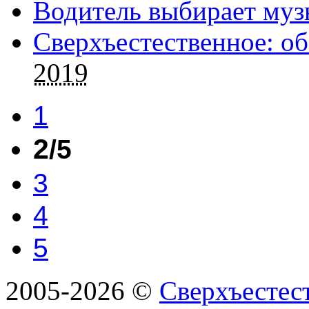
Водитель выбирает муз
Сверхъестественное: об
2019
1
2
/5
3
4
5
2005-2026 ©
Сверхъестес