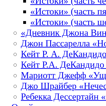
«Истоки» (часть че
«Истоки» (часть пя
«Истоки» (часть ш
«Дневник Джона Вин
Джон Пассарелла «Н
Кейт Р. А. ДеКандид
Кейт Р.А. ДеКандидо
Мариотт Джефф «Уще
Джо Шрайбер «Нечес
Ребекка Десcертайн 