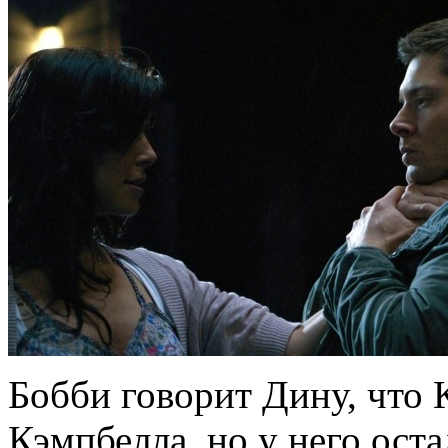
Бобби говорит Дину, что
Кэмпбелла, но у него ост