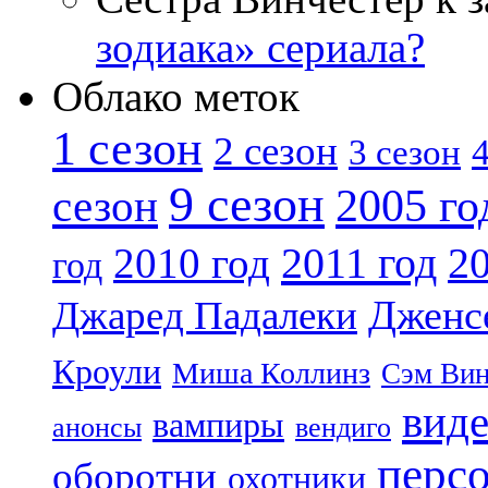
зодиака» сериала?
Облако меток
1 сезон
2 сезон
4
3 сезон
9 сезон
2005 го
сезон
2011 год
2010 год
20
год
Дженс
Джаред Падалеки
Кроули
Миша Коллинз
Сэм Вин
вид
вампиры
анонсы
вендиго
перс
оборотни
охотники