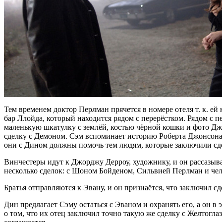
Тем временем доктор Перлман прячется в номере отеля т. к. ей
бар Ллойда, который находится рядом с перерёстком. Рядом с п
маленькую шкатулку с землёй, костью чёрной кошки и фото Джо
сделку с Демоном. Сэм вспоминает историю Роберта Джонсона, 
они с Дином должны помочь тем людям, которые заключили сд
Винчестеры идут к Джорджу Дерроу, художнику, и он рассазывае
несколько сделок: с Шоном Бойденом, Сильвией Перлман и чел
Братья отправляются к Эвану, и он признаётся, что заключил сд
Дин предлагает Сэму остаться с Эваном и охранять его, а он в 
о том, что их отец заключил точно такую же сделку с Желтогл