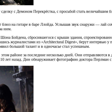
т сделку с Демоном Перекрёстка, с просьбой стать величайшим 
т блюз на гитаре в баре Ллойда. Услышав звук снаружи — лай со
за ним.
 Шона Бойдена, сбросившегося с крыши здания, спроектированно
шись журналистами из «Architectural Digest», берут интервью 
прявил большой талант и в одночасье стал успешным.
 этом районе за последние несколько дней. Они отправляются 
ом 10 лет назад. Дин обнаруживает фотографию доктора Перлман 