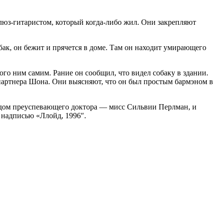
блюз-гитаристом, который когда-либо жил. Они закрепляют
бак, он бежит и прячется в доме. Там он находит умирающего
го ним самим. Рание он сообщил, что видел собаку в здании.
у партнера Шона. Они выясняют, что он был простым бармэном в
в дом преуспевающего доктора — мисс Сильвии Перлман, и
с надписью «Ллойд, 1996″.