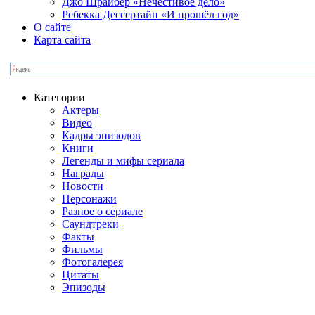
Джо Шрайбер «Нечестивое дело»
Ребекка Десcертайн «И прошёл год»
О сайте
Карта сайта
Категории
Актеры
Видео
Кадры эпизодов
Книги
Легенды и мифы сериала
Награды
Новости
Персонажи
Разное о сериале
Саундтреки
Факты
Фильмы
Фотогалерея
Цитаты
Эпизоды