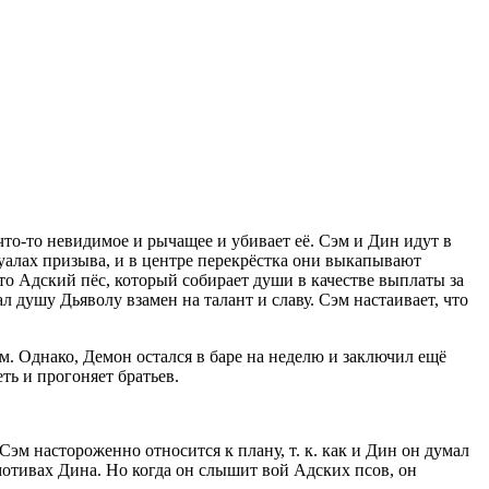
 что-то невидимое и рычащее и убивает её. Сэм и Дин идут в
туалах призыва, и в центре перекрёстка они выкапывают
то Адский пёс, который собирает души в качестве выплаты за
душу Дьяволу взамен на талант и славу. Сэм настаивает, что
ом. Однако, Демон остался в баре на неделю и заключил ещё
ь и прогоняет братьев.
 Сэм настороженно относится к плану, т. к. как и Дин он думал
мотивах Дина. Но когда он слышит вой Адских псов, он