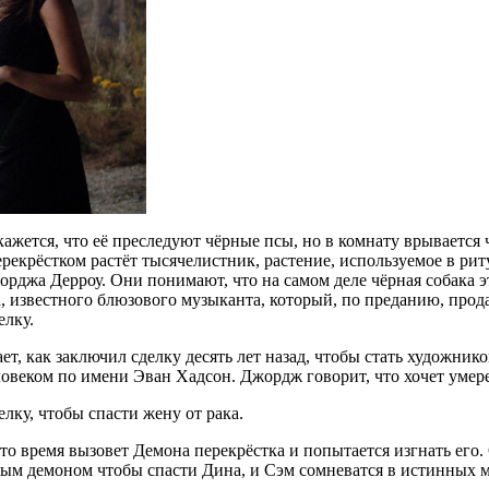
 кажется, что её преследуют чёрные псы, но в комнату врывается
ерекрёстком растёт тысячелистник, растение, используемое в ри
рджа Дерроу. Они понимают, что на самом деле чёрная собака э
известного блюзового музыканта, который, по преданию, продал 
елку.
т, как заключил сделку десять лет назад, чтобы стать художник
овеком по имени Эван Хадсон. Джордж говорит, что хочет умерет
елку, чтобы спасти жену от рака.
это время вызовет Демона перекрёстка и попытается изгнать его.
азым демоном чтобы спасти Дина, и Сэм сомневатся в истинных 