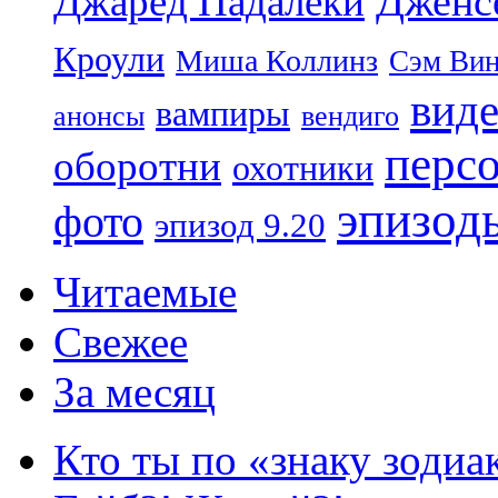
Дженс
Джаред Падалеки
Кроули
Миша Коллинз
Сэм Вин
вид
вампиры
анонсы
вендиго
перс
оборотни
охотники
эпизод
фото
эпизод 9.20
Читаемые
Свежее
За месяц
Кто ты по «знаку зодиа