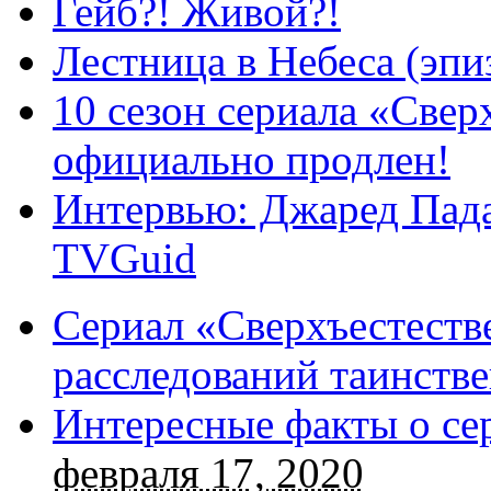
Гейб?! Живой?!
Лестница в Небеса (эпи
10 сезон сериала «Све
официально продлен!
Интервью: Джаред Пада
TVGuid
Сериал «Сверхъестестве
расследований таинств
Интересные факты о се
февраля 17, 2020