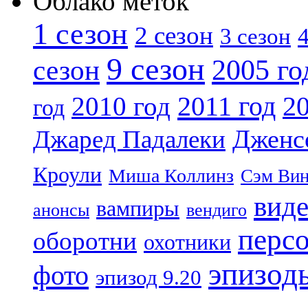
Облако меток
1 сезон
2 сезон
4
3 сезон
9 сезон
2005 го
сезон
2011 год
2010 год
20
год
Дженс
Джаред Падалеки
Кроули
Миша Коллинз
Сэм Вин
вид
вампиры
анонсы
вендиго
перс
оборотни
охотники
эпизод
фото
эпизод 9.20