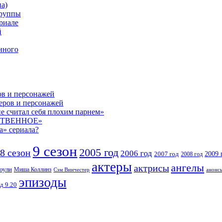
а)
группы
риале
й
нного
ов и персонажей
теров и персонажей
е считал себя плохим парнем»
СТВЕННОЕ»
а» сериала?
9 сезон
2005 год
8 сезон
2006 год
2007 год
2009 
2008 год
актеры
ангелы
актрисы
оули
Миша Коллинз
Сэм Винчестер
анонс
эпизоды
д 9.20