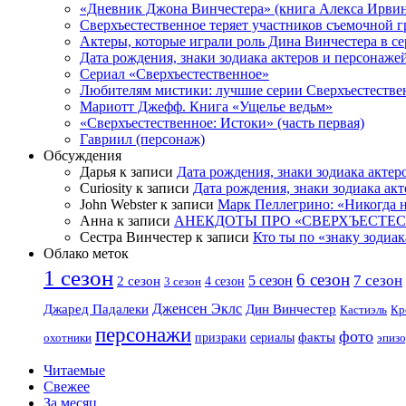
«Дневник Джона Винчестера» (книга Алекса Ирвин
Сверхъестественное теряет участников съемочной 
Актеры, которые играли роль Дина Винчестера в се
Дата рождения, знаки зодиака актеров и персонаже
Сериал «Сверхъестественное»
Любителям мистики: лучшие серии Сверхъестестве
Мариотт Джефф. Книга «Ущелье ведьм»
«Сверхъестественное: Истоки» (часть первая)
Гавриил (персонаж)
Обсуждения
Дарья к записи
Дата рождения, знаки зодиака актер
Curiosity к записи
Дата рождения, знаки зодиака ак
John Webster к записи
Марк Пеллегрино: «Никогда н
Анна к записи
АНЕКДОТЫ ПРО «СВЕРХЪЕСТЕ
Сестра Винчестер к записи
Кто ты по «знаку зодиак
Облако меток
1 сезон
6 сезон
7 сезон
2 сезон
5 сезон
4 сезон
3 сезон
Дженсен Эклс
Джаред Падалеки
Дин Винчестер
Кастиэль
Кр
персонажи
фото
факты
сериалы
охотники
призраки
эпизо
Читаемые
Свежее
За месяц