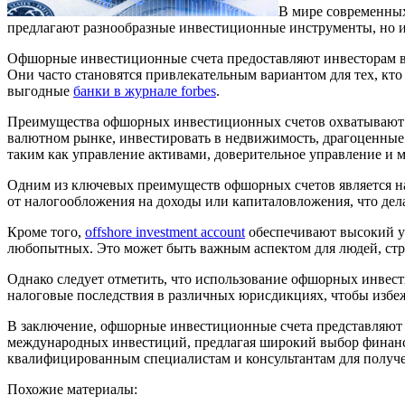
В мире современных
предлагают разнообразные инвестиционные инструменты, но и
Офшорные инвестиционные счета предоставляют инвесторам в
Они часто становятся привлекательным вариантом для тех, кт
выгодные
банки в журнале forbes
.
Преимущества офшорных инвестиционных счетов охватывают ш
валютном рынке, инвестировать в недвижимость, драгоценные 
таким как управление активами, доверительное управление и м
Одним из ключевых преимуществ офшорных счетов является на
от налогообложения на доходы или капиталовложения, что де
Кроме того,
offshore investment account
обеспечивают высокий ур
любопытных. Это может быть важным аспектом для людей, ст
Однако следует отметить, что использование офшорных инвест
налоговые последствия в различных юрисдикциях, чтобы избе
В заключение, офшорные инвестиционные счета представляют
международных инвестиций, предлагая широкий выбор финансо
квалифицированным специалистам и консультантам для получе
Похожие материалы: