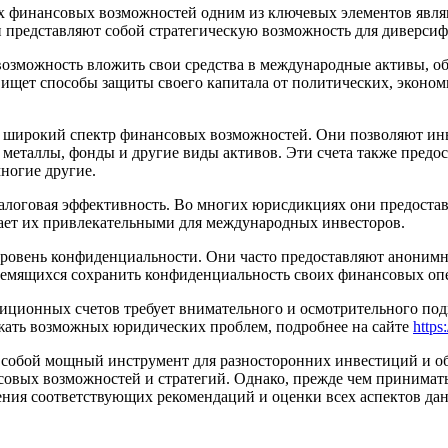
 финансовых возможностей одним из ключевых элементов являю
 представляют собой стратегическую возможность для диверсиф
озможность вложить свои средства в международные активы, о
о ищет способы защиты своего капитала от политических, эконо
ирокий спектр финансовых возможностей. Они позволяют инве
металлы, фонды и другие виды активов. Эти счета также предо
ногие другие.
логовая эффективность. Во многих юрисдикциях они предостав
лает их привлекательными для международных инвесторов.
овень конфиденциальности. Они часто предоставляют анонимно
ремящихся сохранить конфиденциальность своих финансовых оп
иционных счетов требует внимательного и осмотрительного под
жать возможных юридических проблем, подробнее на сайте
https
 собой мощный инструмент для разносторонних инвестиций и о
вых возможностей и стратегий. Однако, прежде чем принимать 
ния соответствующих рекомендаций и оценки всех аспектов да