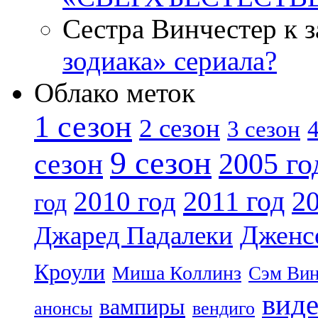
Сестра Винчестер к 
зодиака» сериала?
Облако меток
1 сезон
2 сезон
4
3 сезон
9 сезон
2005 го
сезон
2011 год
2010 год
20
год
Дженс
Джаред Падалеки
Кроули
Миша Коллинз
Сэм Вин
вид
вампиры
анонсы
вендиго