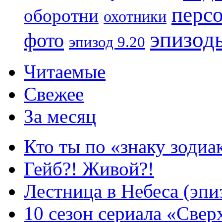
перс
оборотни
охотники
эпизод
фото
эпизод 9.20
Читаемые
Свежее
За месяц
Кто ты по «знаку зодиа
Гейб?! Живой?!
Лестница в Небеса (эпи
10 сезон сериала «Све