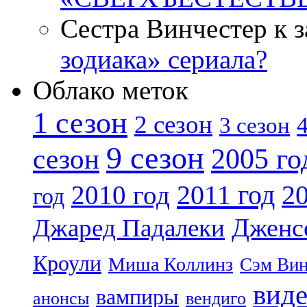
Сестра Винчестер к 
зодиака» сериала?
Облако меток
1 сезон
2 сезон
4
3 сезон
9 сезон
2005 го
сезон
2011 год
2010 год
20
год
Дженс
Джаред Падалеки
Кроули
Миша Коллинз
Сэм Вин
вид
вампиры
анонсы
вендиго