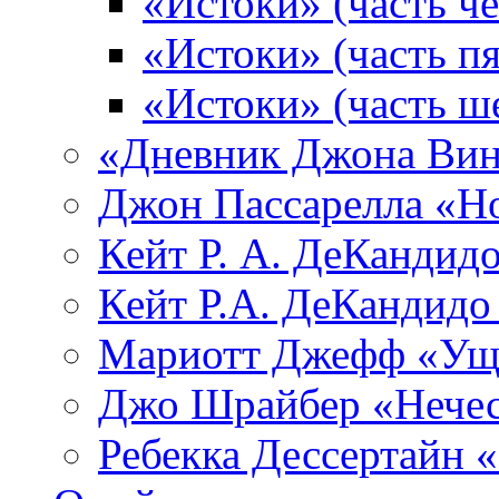
«Истоки» (часть че
«Истоки» (часть пя
«Истоки» (часть ш
«Дневник Джона Вин
Джон Пассарелла «Н
Кейт Р. А. ДеКандид
Кейт Р.А. ДеКандидо
Мариотт Джефф «Уще
Джо Шрайбер «Нечес
Ребекка Десcертайн 