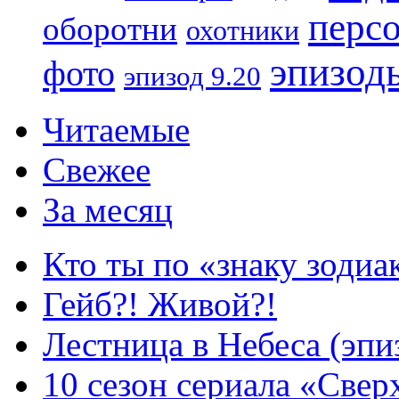
перс
оборотни
охотники
эпизод
фото
эпизод 9.20
Читаемые
Свежее
За месяц
Кто ты по «знаку зодиа
Гейб?! Живой?!
Лестница в Небеса (эпи
10 сезон сериала «Све