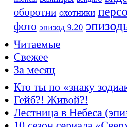
перс
оборотни
охотники
эпизод
фото
эпизод 9.20
Читаемые
Свежее
За месяц
Кто ты по «знаку зодиа
Гейб?! Живой?!
Лестница в Небеса (эпи
10 сезон сериала «Све