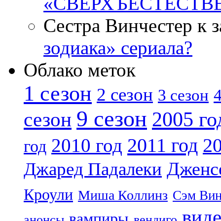
«СВЕРХЪЕСТЕСТВ
Сестра Винчестер к 
зодиака» сериала?
Облако меток
1 сезон
2 сезон
4
3 сезон
9 сезон
2005 го
сезон
2011 год
2010 год
20
год
Дженс
Джаред Падалеки
Кроули
Миша Коллинз
Сэм Вин
вид
вампиры
анонсы
вендиго