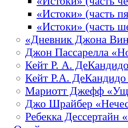
«Истоки» (часть че
«Истоки» (часть пя
«Истоки» (часть ш
«Дневник Джона Вин
Джон Пассарелла «Н
Кейт Р. А. ДеКандид
Кейт Р.А. ДеКандидо
Мариотт Джефф «Уще
Джо Шрайбер «Нечес
Ребекка Десcертайн 