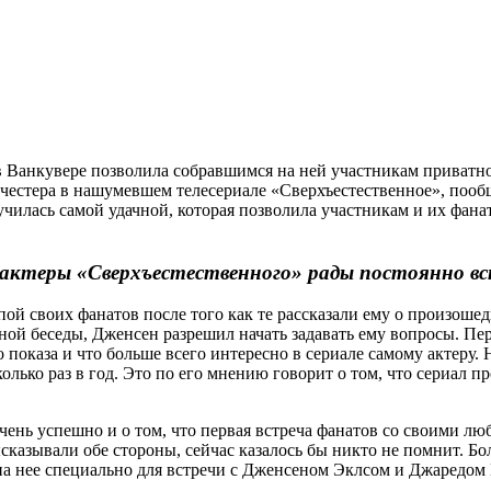
 Ванкувере позволила собравшимся на ней участникам приватн
честера в нашумевшем телесериале «Сверхъестественное», поо
чилась самой удачной, которая позволила участникам и их фанат
актеры «Сверхъестественного» рады постоянно в
пой своих фанатов после того как те рассказали ему о произоше
й беседы, Дженсен разрешил начать задавать ему вопросы. Пер
о показа и что больше всего интересно в сериале самому актеру.
олько раз в год. Это по его мнению говорит о том, что сериал 
ень успешно и о том, что первая встреча фанатов со своими л
ысказывали обе стороны, сейчас казалось бы никто не помнит. 
на нее специально для встречи с Дженсеном Эклсом и Джаредом