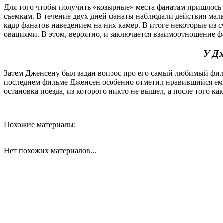
Для того чтобы получить «козырные» места фанатам пришлось з
съемкам. В течение двух дней фанаты наблюдали действия мал
кадр фанатов наведением на них камер. В итоге некоторые из
овациями. В этом, вероятно, и заключается взаимоотношение ф
У Дж
Затем Дженсену был задан вопрос про его самый любимый филь
последнем фильме Дженсен особенно отметил нравившийся ему 
остановка поезда, из которого никто не вышел, а после того как
Похожие материалы:
Нет похожих материалов...