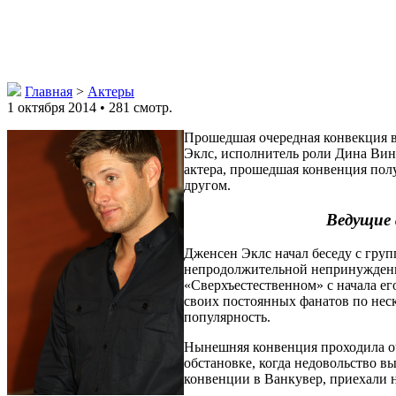
Главная
>
Актеры
1 октября 2014 • 281 смотр.
Прошедшая очередная конвекция в
Эклс, исполнитель роли Дина Вин
актера, прошедшая конвенция полу
другом.
Ведущие 
Дженсен Эклс начал беседу с груп
непродолжительной непринужденно
«Сверхъестественном» с начала ег
своих постоянных фанатов по неск
популярность.
Нынешняя конвенция проходила оч
обстановке, когда недовольство в
конвенции в Ванкувер, приехали 