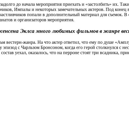
адолго до начала мероприятия приехать и «застолбить» их. Так
ьчиков, Импалы и некоторых замечательных актеров. Под конец 
 счастливчиков попали в дополнительный материал для съемок. 
анатов и организаторов мероприятия.
енсена Эклса много любимых фильмов в жанре ве
м вестерн-жанра. На что актер ответил, что ему по душе «Амп
эпизод с Чарльзом Бронсоном, когда его герой столкнулся с не
 состав уехал, оказалось, что на перроне стоят три всадника, пр