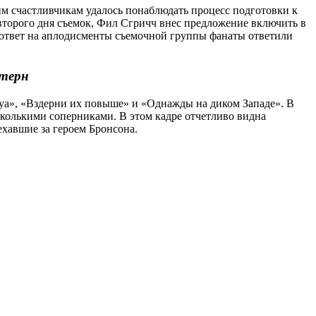
им счастливчикам удалось понаблюдать процесс подготовки к
второго дня съемок, Фил Сгричч внес предложение включить в
В ответ на аплодисменты съемочной группы фанаты ответили
стерн
луа», «Вздерни их повыше» и «Однажды на диком Западе». В
сколькими соперниками. В этом кадре отчетливо видна
иехавшие за героем Бронсона.