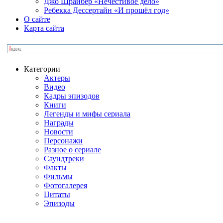
Джо Шрайбер «Нечестивое дело»
Ребекка Десcертайн «И прошёл год»
О сайте
Карта сайта
Категории
Актеры
Видео
Кадры эпизодов
Книги
Легенды и мифы сериала
Награды
Новости
Персонажи
Разное о сериале
Саундтреки
Факты
Фильмы
Фотогалерея
Цитаты
Эпизоды