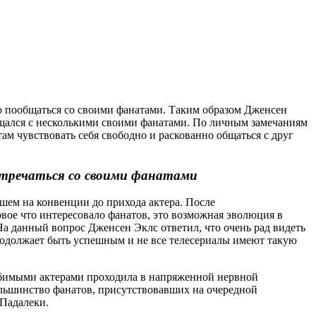
о пообщаться со своими фанатами. Таким образом Дженсен
бщался с несколькими своими фанатами. По личным замечаниям
ам чувствовать себя свободно и раскованно общаться с друг
стречаться со своими фанатами
дшем на конвенции до прихода актера. После
вое что интересовало фанатов, это возможная эволюция в
 На данный вопрос Дженсен Эклс ответил, что очень рад видеть
продолжает быть успешным и не все телесериалы имеют такую
юбимыми актерами проходила в напряженной нервной
Большинство фанатов, присутствовавших на очередной
 Падалеки.