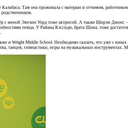
Калабаса. Там она проживала с матерью и отчимом, работником
х родственников.
р с женой Эвелин Уорд тоже актрисой. А также Ширли Джонс – б
обностями певца. У Райана Кэссиди, брата Шона, тоже достаточн
.
же и Wright Middle School. Необходимо сказать, что уже с юных
рства, танцев, гимнастики, игры на музыкальных инструментах.