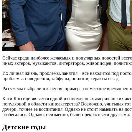
Сейчас среди наиболее желаемых и популярных новостей всего
иных актеров, музыкантов, литераторов, живописцев, политико
Их личная жизнь, проблемы, занятия – все находится под пос
проблемы: наводнения, тайфуны, оползни, теракты и т. д.
Раз уж мы выбрали в качестве примера совместное времяпрепро
Кэти Кэссиди является одной из популярных американских актри
популярной в области киноактерства? Возможно, учитывая тот
дочери, точнее ее воспитания. Однако не стоит намекать на до
разбегались. Однако, неизменно, были прекрасными друзьями.
Детские годы