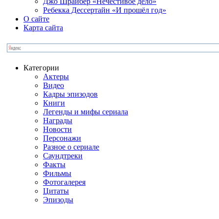
Джо Шрайбер «Нечестивое дело»
Ребекка Десcертайн «И прошёл год»
О сайте
Карта сайта
Категории
Актеры
Видео
Кадры эпизодов
Книги
Легенды и мифы сериала
Награды
Новости
Персонажи
Разное о сериале
Саундтреки
Факты
Фильмы
Фотогалерея
Цитаты
Эпизоды