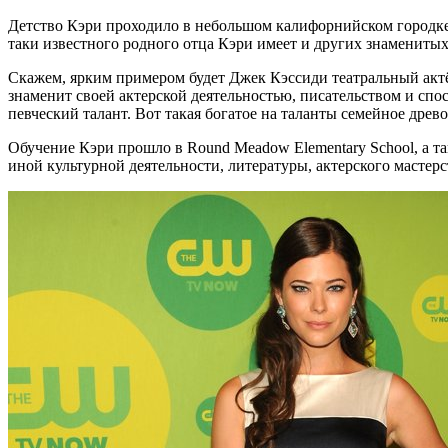
Детство Кэри проходило в небольшом калифорнийском городке 
таки известного родного отца Кэри имеет и других знамениты
Скажем, ярким примером будет Джек Кэссиди театральный актё
знаменит своей актерской деятельностью, писательством и спос
певческий талант. Вот такая богатое на таланты семейное древо
Обучение Кэри прошло в Round Meadow Elementary School, а так
иной культурной деятельности, литературы, актерского масте