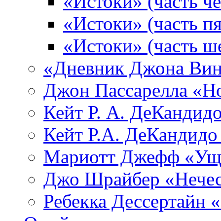
«Истоки» (часть че
«Истоки» (часть пя
«Истоки» (часть ш
«Дневник Джона Вин
Джон Пассарелла «Н
Кейт Р. А. ДеКандид
Кейт Р.А. ДеКандидо
Мариотт Джефф «Уще
Джо Шрайбер «Нечес
Ребекка Десcертайн 