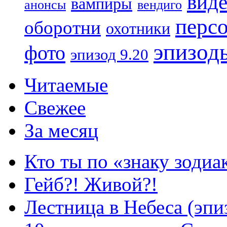
вид
вампиры
анонсы
вендиго
перс
оборотни
охотники
эпизод
фото
эпизод 9.20
Читаемые
Свежее
За месяц
Кто ты по «знаку зодиа
Гейб?! Живой?!
Лестница в Небеса (эпи