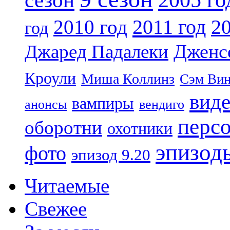
2011 год
2010 год
20
год
Дженс
Джаред Падалеки
Кроули
Миша Коллинз
Сэм Вин
вид
вампиры
анонсы
вендиго
перс
оборотни
охотники
эпизод
фото
эпизод 9.20
Читаемые
Свежее