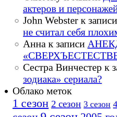
актеров и персонаже
John Webster к запис
не считал себя плох
Анна к записи
АНЕК
«СВЕРХЪЕСТЕСТВ
Сестра Винчестер к 
зодиака» сериала?
Облако меток
1 сезон
2 сезон
4
3 сезон
9 сезон
2005 го
сезон