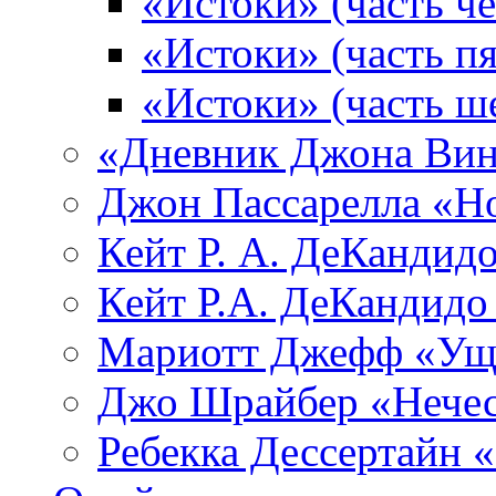
«Истоки» (часть че
«Истоки» (часть пя
«Истоки» (часть ш
«Дневник Джона Вин
Джон Пассарелла «Н
Кейт Р. А. ДеКандид
Кейт Р.А. ДеКандидо
Мариотт Джефф «Уще
Джо Шрайбер «Нечес
Ребекка Десcертайн 