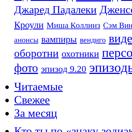
Дженс
Джаред Падалеки
Кроули
Миша Коллинз
Сэм Вин
вид
вампиры
анонсы
вендиго
перс
оборотни
охотники
эпизод
фото
эпизод 9.20
Читаемые
Свежее
За месяц
Кто ты по «знаку зодиа